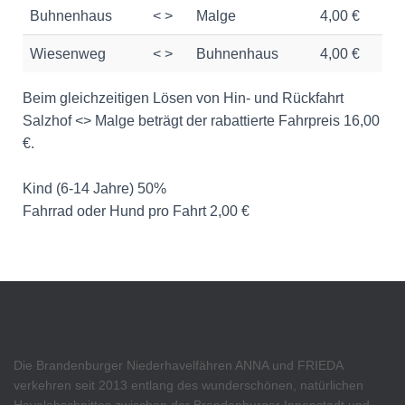
Buhnenhaus
< >
Malge
4,00 €
Wiesenweg
< >
Buhnenhaus
4,00 €
Beim gleichzeitigen Lösen von Hin- und Rückfahrt
Salzhof <> Malge beträgt der rabattierte Fahrpreis 16,00
€.
Kind (6-14 Jahre) 50%
Fahrrad oder Hund pro Fahrt 2,00 €
Die Brandenburger Niederhavelfähren ANNA und FRIEDA
verkehren seit 2013 entlang des wunderschönen, natürlichen
Havelabschnittes zwischen der Brandenburger Innenstadt und