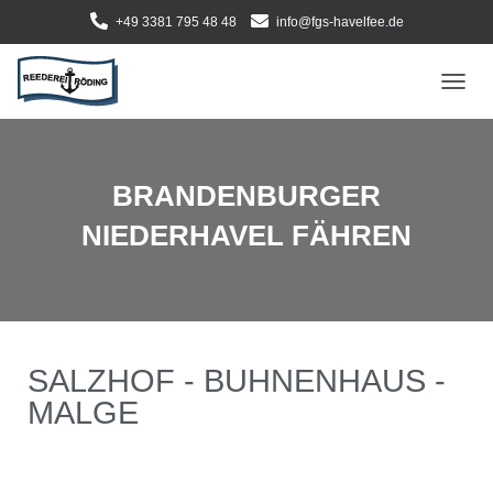
+49 3381 795 48 48
info@fgs-havelfee.de
NAVI
BRANDENBURGER
NIEDERHAVEL FÄHREN
SALZHOF - BUHNENHAUS -
MALGE